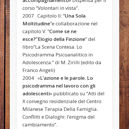
accompagnamento
» Dispensa per il
corso “Volontari in vista”.
2007 Capitolo II: “
Una Sola
Moltitudine
”e collaborazione nel
capitolo V: ”
Come se ne
esce?”Elogio della Finzione
” del
libro”La Scena Contesa. Lo
Psicodramma Psicoanalitico in
Adolescenza.” di M. Zirilli (edito da
Franco Angeli)
2004 «
L’azione e le parole. Lo
psicodramma nel lavoro con gli
adolescenti
» pubblicato su “Atti del
X convegno residenziale del Centro
Milanese Terapia Della Famiglia.
Conflitti e Dialoghi: l’enigma del
cambiamento”.