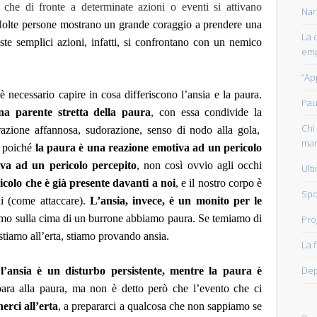
che di fronte a determinate azioni o eventi si attivano
Nar
M
olte persone mostra
no
un grande coraggio a prendere una
La 
ste semplici azioni,
infatti,
si confrontano con un nemico
emp
“Ap
a
è necessario capire in cosa differiscono l’ansia e la paura.
Pau
na parente stretta della
paura
,
con essa condivide la
Chi 
pirazione affannosa, sudorazione, senso di nodo alla gola,
man
e poiché
la paura è una reazione emotiva ad un pericolo
va ad un pericolo percepito
, non così ovvio agli occhi
Ult
ricolo che
è già presente davanti a noi
,
e il nostro corpo è
Spo
i (come attaccare).
L’ansia, invece, è un monito per le
iamo sulla cima di un burrone abbiamo paura. Se temiamo di
Pro
 stiamo all’erta, stiamo provando ansia.
La 
Dep
,
l’ansia è un disturb
o persistente
, mentre la paura è
para alla paura, ma non è detto
però
che l’evento che ci
erci all’erta
, a prepararci a qualcosa che non sappiamo se