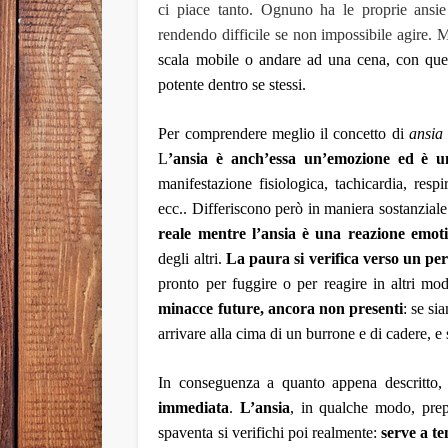
ci piace tanto. Ognuno ha le proprie ansie 
rendendo difficile se non impossibile agire.
scala mobile o andare ad una cena, con que
potente dentro se stessi.
Per comprendere meglio il concetto di
ansi
L
’ansia è
anch’essa
un’
emozione
ed è u
manifestazione fisiologica, tachicardia, res
ecc..
Differiscono però in maniera sostanzial
reale mentre
l’ansia è una reazione emoti
degli altri.
La paura si verifica verso un pe
pronto per fuggire o per reagire in altri mod
minacce future, ancora non presenti
: se s
arrivare alla cima di un burrone e di cadere, e
In
conseguenza
a
quanto appena
descritto
immediat
a
.
L’ansia
, in qualche modo, pre
spaventa si verifichi poi realmente:
serve a ten