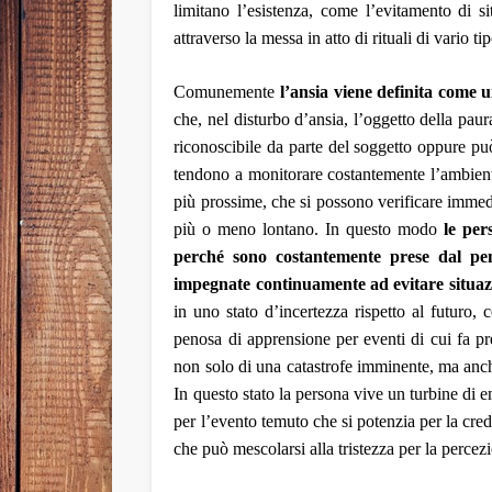
limitano l’esistenza,
come l’evitamento
di s
attraverso la messa in atto di rituali di vario ti
Comunemente
l’ansia viene definita come 
che, nel disturbo d’ansia, l’oggetto della paur
riconoscibile
da parte del soggetto
oppure può
tendono a monitorare costantemente l’ambient
più prossime,
che si possono
verificare
immed
più o meno lontan
o
.
In questo modo
le per
perché sono costantemente prese dal pen
impegnate continuamente ad evitare situaz
in
uno stato d’incertezza rispetto al futuro, 
penosa di apprensione per eventi di cui fa p
non solo di una catastrofe imminente, ma anche
In questo stato la persona vive un turbine di 
per l’evento temuto che si potenzia per la cre
che può mescolarsi alla tristezza per la percez