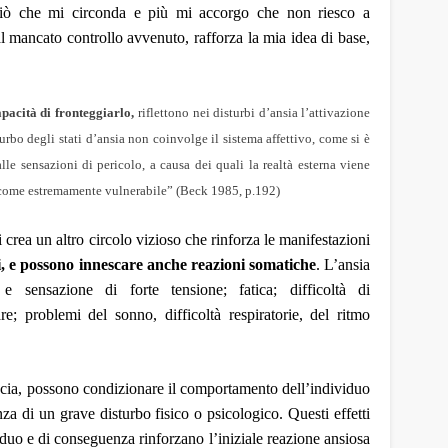
o ciò che mi circonda e più mi accorgo che non riesco a
al mancato controllo avvenuto, rafforza la mia idea di base,
apacità di fronteggiarlo,
riflettono nei disturbi d’ansia l’attivazione
urbo degli stati d’ansia non coinvolge il sistema affettivo, come si è
lle sensazioni di pericolo, a causa dei quali la realtà esterna viene
é come estremamente vulnerabile” (Beck 1985, p.192)
i crea un altro circolo vizioso che rinforza le manifestazioni
ici, e possono innescare anche reazioni somatiche
. L’ansia
 sensazione di forte tensione; fatica; difficoltà di
are; problemi del sonno, difficoltà respiratorie, del ritmo
ccia, possono condizionare il comportamento dell’individuo
nza di un grave disturbo fisico o psicologico. Questi effetti
viduo e di conseguenza rinforzano l’iniziale reazione ansiosa