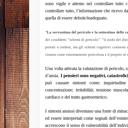
sono vigile e attento nel controllare tutt
controllare tutto, l’informazione che ricevo d
quella di essere debole/inadeguato.
“
La sovrastima del pericolo e la sottostima delle c
dei cosiddetti “schemi di pericolo”: “il nodo del dist
portati a credere, ma gli schemi cognitivi connessi a
vissuta come estremamente pericolosa e il proprio s
Una volta attivata la valutazione di pericolo, s
d’ansia.
I pensieri sono negativi, catastrof
può causare sintomi come: inquietudine e
concentrazione; irritabilità; tensione muscol
cardiaco e del tratto gastroenterico.
I sintomi ansiosi diventano una fonte di mina
ed essere interpretati come segnali dell’esiste
accrescono il senso di vulnerabilità dell’indi