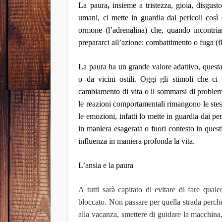
La
paura
,
insieme a tristezza, gioia, disgus
umani
, ci mette in guardia dai pericoli cos
ormone
(l’
adrenalina
)
che,
quando incontri
prepara
rci
all’azione:
combattimento o fuga
(f
L
a
paura
ha un grande valore adattivo,
quest
o da vicini ostili. Oggi gli stimoli che c
cambiamento di vita o il sommarsi di problemi
le reazioni comportamentali rimangono le stes
le emozioni,
infatti lo
mette in guardia dai per
in maniera esagerata o fuori contesto
in quest
influenza in maniera profonda la vita
.
L’ansia e la paura
A tutti sarà capitato di evitare di fare qua
bloccato. Non passare per quella strada perch
alla vacanza, smettere di guidare la macchina