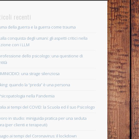
ticoli recenti
truma della guerra e la guerra come trauma
 alla conquista degli umani: gli aspetti critici nella
azione con i LLM
professione dello psicologo: una questione di
ntità
MINICIDIO: una strage silenziosa
lking: quando la “preda” è una persona
Psicopatologia nella Pandemia
Italia ai tempi del COVID: la Scuola ed il suo Psicologo
lavoro in studio: miniguida pratica per una seduta
ra (per clienti e terapeuti)
disagio ai tempi del Coronavirus: il lockdown