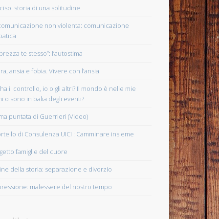
ciso: storia di una solitudine
comunicazione non violenta: comunicazione
atica
prezza te stesso”: l’autostima
ra, ansia e fobia. Vivere con l’ansia.
ha il controllo, io o gli altri? Il mondo è nelle mie
i o sono in balia degli eventi?
ima puntata di Guerrieri (Video)
rtello di Consulenza UICI : Camminare insieme
getto famiglie del cuore
fine della storia: separazione e divorzio
ressione: malessere del nostro tempo