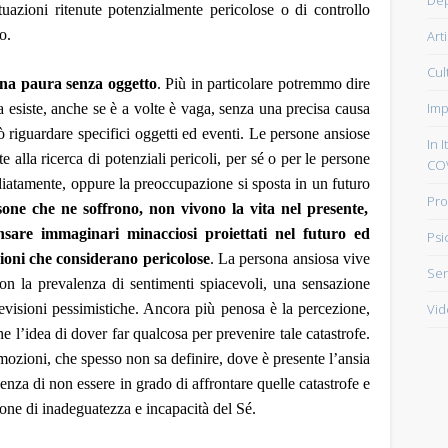
ituazioni ritenute potenzialmente pericolose o di controllo
po.
Art
Cul
una paura senza oggetto
. Più in particolare potremmo dire
Imp
a esiste, anche se è
a volte è vaga, senza una precisa causa
 riguardare specifici oggetti ed eventi
. Le persone ansiose
In I
e alla ricerca
di potenziali pericoli,
per sé o per le persone
CO
iatamente
, oppure
la preoccupazione si sposta
in un futuro
Pro
sone che ne soffrono,
non vivono la vita nel presente,
sare immaginari minacciosi proiettati nel futuro ed
Psi
ioni che considerano pericolose
.
La persona ansiosa vive
Sen
con la prevalenza di sentimenti spiacevoli,
una sensazione
Vid
revisioni pessimistiche. Ancora più penosa è
l
a percezione,
 l’idea di dover far qualcosa per prevenire tale catastrofe.
emozioni, che spesso non sa definire, dove è presente l’ansia
denza di non essere in grado di affrontare
quel
le catastrofe e
ione di inadeguatezza e incapacità del Sé.