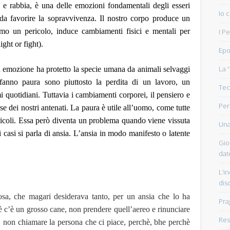
to e rabbia, è una
delle emozioni fondamentali
degli esseri
Io 
ì da favorire la sopravvivenza.
I
l nostro corpo produce un
amo un pericolo,
induce cambiamenti fisici e mentali
per
I P
light or fight).
Epo
La 
a emozione ha protetto
la specie umana
da animali selvaggi
i fanno
paura
sono
piuttosto la perdita di un lavoro, un
Tec
 quotidiani. Tuttavia i cambiamenti corporei, il pensiero e
Per
se dei nostri antenati. La
paura
è utile all’uomo
, come tutte
icoli
.
Essa però diventa un problema quando viene vissuta
Una
i casi si parla di
a
nsia.
L’ansia
in modo manifesto o latente
Gio
dat
L’in
dis
lcosa, che magari desiderava tanto, per un ansia che lo ha
Pra
è c’è un grosso cane, non prendere quell’aereo e rinunciare
Resi
, non chiamare la persona che ci piace, perchè, bhe perchè