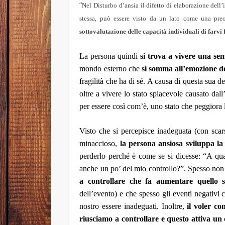
“
Nel Disturbo d’ansia il difetto di elaborazione dell’
stessa, può essere visto da un lato come una preo
sottovalutazione delle capacità individuali di farvi 
La persona quindi
si trova a vivere una sen
mondo esterno che
si somma all’emozione de
fragilità che ha di sé. A causa di questa sua d
oltre a vivere lo stato spiacevole causato dall
per essere così com’è, uno stato che peggiora 
Visto che si percepisce inadeguata (con scar
minaccioso,
la persona ansiosa sviluppa la
perderlo perché è come se si dicesse: “A qua
anche un po’ del mio controllo?”. Spesso non 
a controllare che fa aumentare quello s
dell’evento) e che spesso gli eventi negativi 
nostro essere inadeguati. Inoltre,
il voler co
riusciamo a controllare e questo attiva un 