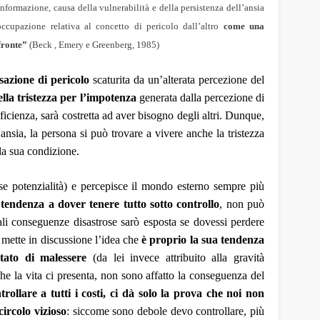
informazione, causa della vulnerabilità e della persistenza dell’ansia
ccupazione relativa al concetto di pericolo dall’altro
come una
fronte
”
(B
e
ck , Emery e Greenberg, 1985)
sazione di pericolo
scaturita da un’alterata percezione del
lla tristezza per l’impotenza
generata dalla percezione di
eficienza, sarà costretta ad aver bisogno degli altri. Dunque,
’ansia, la persona si può trovare a vivere anche la tristezza
la sua condizione.
se potenzialità) e percepisce il mondo esterno sempre più
 tendenza a dover tenere tutto sotto controllo
, non può
li conseguenze disastrose sarò esposta se dovessi perdere
mette in discussione l’idea che
è proprio la sua tendenza
tato di malessere
(da lei invece attribuito alla gravità
che la vita ci presenta, non sono affatto la conseguenza del
ntrollare a tutti i costi, ci dà solo la prova che noi non
circolo vizioso
: siccome sono debole devo controllare, più