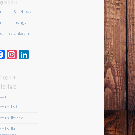
gnalibri
uimi su Facebook
uimi su Instagram
uimi su Linkedin
Facebook
Instagram
LinkedIn
tegorie
teriale
coli
coli sul Sè
coli sull'Ansia
coli sulla
ressione