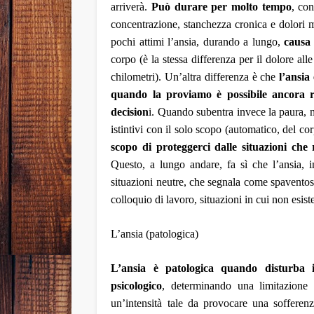
arriverà.
P
uò durare per molto tempo
,
con
concentrazione, stanchezza cronica e dolori 
pochi attimi l’ansia, durando a lungo,
causa 
corpo (è la stessa differenza per il dolore a
chilometri).
Un’altra differenza è che
l
’ansia
quando la proviamo è possibile ancora r
decision
i. Quando subentra invece la paura,
n
istintivi con il solo scopo (automatico, del cor
scopo di
proteggerci
dalle situazioni ch
Questo, a lungo andare, fa sì che l’ansia, 
situazioni neutre,
che segnala come spavento
colloquio di lavoro, situazioni in cui non esiste
L’ansia (patologica)
L’ansia è patologica qu
ando
disturba i
psi
cologico
, determinando una limitazione 
un’intensità tale da provocare una sofferen