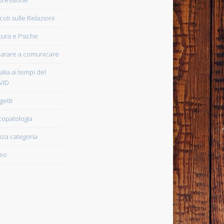
icoli sulle Relazioni
tura e Psiche
arare a comunicare
talia ai tempi del
VID
getti
copatologia
za categoria
eo