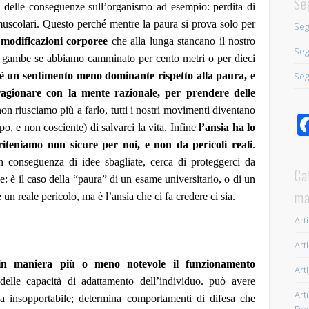
Se
 delle conseguenze
sull’organismo
ad esempio:
perdita di
muscolari. Questo perché mentre la paura si prova solo per
Seg
modificazioni corporee
che alla lunga stancano il nostro
Seg
lle gambe se abbiamo camminato per cento metri o per dieci
Seg
 è un sentimento
meno
dominante
rispetto alla paura, e
agionare con la mente razionale, per prendere delle
on riusciamo più a farlo,
tutti i nostri movimenti diventano
po, e non cosciente) di salvarci la vita.
Infine
l
’ansia ha lo
e riteniamo non sicure per
noi
, e non da pericoli reali
.
in conseguenza di idee sbagliate,
cerca di proteggerci da
Ca
se
:
è il caso della “paura” di un esame universitario, o di un
ma
 un reale pericolo, ma è l’ansia che ci fa credere ci sia.
Arti
Arti
n maniera più o meno notevole il funzionamento
Arti
delle capacità di adattamento dell’individuo.
può avere
Arti
za insopportabile; determina comportamenti di difesa che
Dep