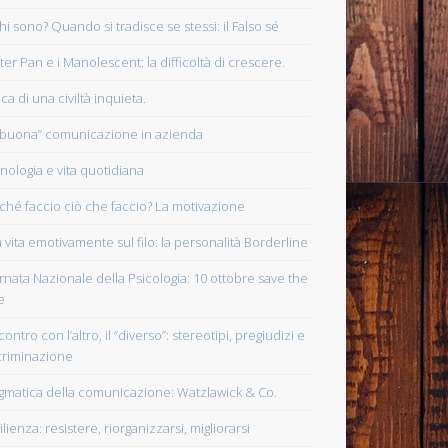
chi sono? Quando si tradisce se stessi: il Falso sé
eter Pan e i Manolescent: la difficoltà di crescere.
ca di una civiltà inquieta.
“buona” comunicazione in azienda
nologia e vita quotidiana
ché faccio ciò che faccio? La motivazione
 vita emotivamente sul filo: la personalità Borderline
rnata Nazionale della Psicologia: 10 ottobre save the
e
contro con l’altro, il “diverso”: stereotipi, pregiudizi e
criminazione
gmatica della comunicazione: Watzlawick & Co.
lienza: resistere, riorganizzarsi, migliorarsi