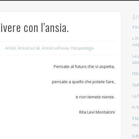
Ar
ivere con l’ansia.
Il 
L’AI
rel
Articoli
,
Articoli sul Sè
,
Articoli sull'Ansia
,
Psicopatologia
La 
ide
Pensate al futuro che vi aspetta,
FEM
pensate a quello che potete fare,
Sta
La 
e non temete niente.
In 
Rita Levi Montalcini
Il 
sicu
Il 