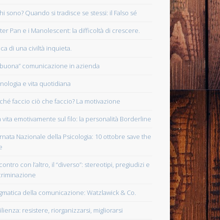
chi sono? Quando si tradisce se stessi: il Falso sé
eter Pan e i Manolescent: la difficoltà di crescere.
ca di una civiltà inquieta.
“buona” comunicazione in azienda
nologia e vita quotidiana
ché faccio ciò che faccio? La motivazione
 vita emotivamente sul filo: la personalità Borderline
rnata Nazionale della Psicologia: 10 ottobre save the
e
contro con l’altro, il “diverso”: stereotipi, pregiudizi e
criminazione
gmatica della comunicazione: Watzlawick & Co.
lienza: resistere, riorganizzarsi, migliorarsi