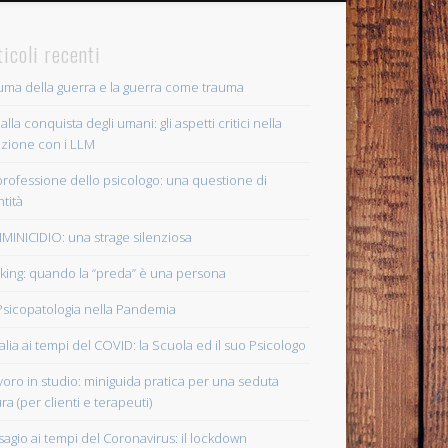
ticoli recenti
truma della guerra e la guerra come trauma
 alla conquista degli umani: gli aspetti critici nella
azione con i LLM
professione dello psicologo: una questione di
ntità
MINICIDIO: una strage silenziosa
lking: quando la “preda” è una persona
Psicopatologia nella Pandemia
Italia ai tempi del COVID: la Scuola ed il suo Psicologo
lavoro in studio: miniguida pratica per una seduta
ra (per clienti e terapeuti)
disagio ai tempi del Coronavirus: il lockdown