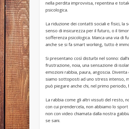
nella perdita improvvisa, repentina e total
psicologica.
La riduzione dei contatti sociali e fisici, la 
senso di insicurezza per il futuro, o il tim
sofferenza psicologica. Manca una via di fuga
anche se si fa smart working, tutto è immo
Si presentano così disturbi nel sonno: dall’in
frustrazione, noia, una sensazione di isola
emozioni rabbia, paura, angoscia. Diventa di
siamo sottoposti ad uno stress intenso, ma
può piegare anche chi, nel primo periodo, 
La rabbia come gli altri vissuti del resto,
con cui prendercela, non abbiamo lo sport 
non con video chiamata dalla nostra gabbia 
se sani.