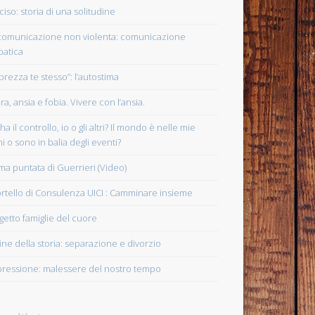
ciso: storia di una solitudine
comunicazione non violenta: comunicazione
atica
prezza te stesso”: l’autostima
ra, ansia e fobia. Vivere con l’ansia.
ha il controllo, io o gli altri? Il mondo è nelle mie
i o sono in balia degli eventi?
ima puntata di Guerrieri (Video)
rtello di Consulenza UICI : Camminare insieme
getto famiglie del cuore
fine della storia: separazione e divorzio
ressione: malessere del nostro tempo