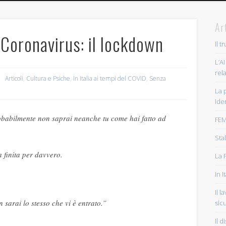
Ar
l Coronavirus: il lockdown
Il 
L’AI
rel
Articoli
,
Cultura e Psiche
,
In Italia ai tempi del COVID
,
Senza
La 
ide
obabilmente non saprai neanche tu come hai fatto ad
FEM
Sta
a finita per davvero.
La 
In 
Il 
n sarai lo stesso che vi è entrato.”
sicu
Il 