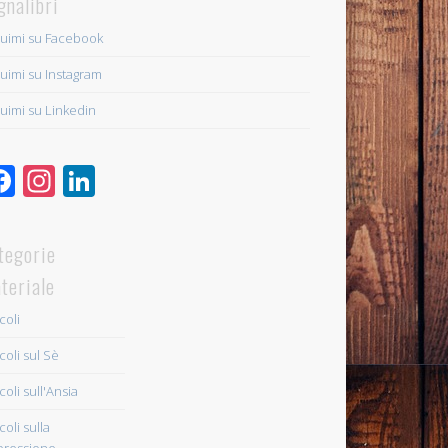
gnalibri
uimi su Facebook
uimi su Instagram
uimi su Linkedin
Facebook
Instagram
LinkedIn
tegorie
teriale
coli
coli sul Sè
coli sull'Ansia
coli sulla
ressione