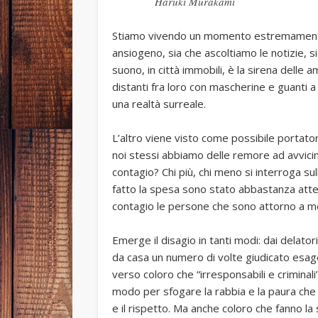
Haruki Murakami
Stiamo vivendo un momento estremamente
ansiogeno, sia che ascoltiamo le notizie, s
suono, in città immobili, è la sirena delle
distanti fra loro con mascherine e guanti a
una realtà surreale.
L’altro viene visto come possibile portator
noi stessi abbiamo delle remore ad avvicinar
contagio? Chi più, chi meno si interroga sul
fatto la spesa sono stato abbastanza atte
contagio le persone che sono attorno a m
Emerge il disagio in tanti modi: dai delator
da casa un numero di volte giudicato esager
verso coloro che “irresponsabili e criminal
modo per sfogare la rabbia e la paura che
e il rispetto. Ma anche coloro che fanno la