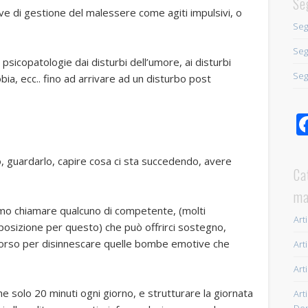
Se
tive di gestione del malessere come agiti impulsivi, o
Seg
Seg
psicopatologie dai disturbi dell’umore, ai disturbi
Seg
obia, ecc.. fino ad arrivare ad un disturbo post
o, guardarlo, capire cosa ci sta succedendo, avere
Ca
ma
amo chiamare qualcuno di competente, (molti
Arti
sposizione per questo) che può offrirci sostegno,
orso per disinnescare quelle bombe emotive che
Arti
Arti
nche solo 20 minuti ogni giorno, e strutturare la giornata
Arti
Dep