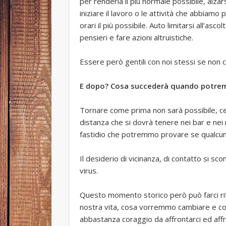
per renderla il più normale possibile, alzars
iniziare il lavoro o le attività che abbiamo
orari il più possibile. Auto limitarsi all’as
pensieri e fare azioni altruistiche.
Essere però gentili con noi stessi se non c
E dopo? Cosa succederà quando potrem
Tornare come prima non sarà possibile, ce l
distanza che si dovrà tenere nei bar e nei r
fastidio che potremmo provare se qualcuno
Il desiderio di vicinanza, di contatto si sc
virus.
Questo momento storico però può farci rif
nostra vita, cosa vorremmo cambiare e com
abbastanza coraggio da affrontarci ed aff