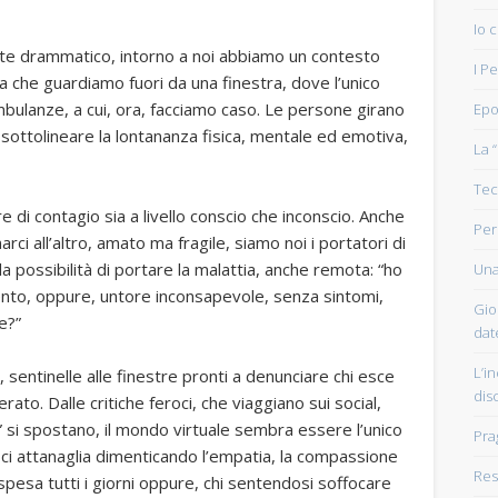
Io 
 drammatico, intorno a noi abbiamo un contesto
I P
ia che guardiamo fuori da una finestra, dove l’unico
 ambulanze, a cui, ora, facciamo caso. Le persone girano
Epo
 sottolineare la lontananza fisica, mentale ed emotiva,
La 
Tec
e di contagio sia a livello conscio che inconscio. Anche
Per
ci all’altro, amato ma fragile, siamo noi i portatori di
la possibilità di portare la malattia, anche remota: “ho
Una
nto, oppure, untore inconsapevole, senza sintomi,
Gio
e?”
dat
L’in
i, sentinelle alle finestre pronti a denunciare chi esce
dis
ato. Dalle critiche feroci, che viaggiano sui social,
i” si spostano, il mondo virtuale sembra essere l’unico
Pra
 ci attanaglia dimenticando l’empatia, la compassione
Resi
 spesa tutti i giorni oppure, chi sentendosi soffocare