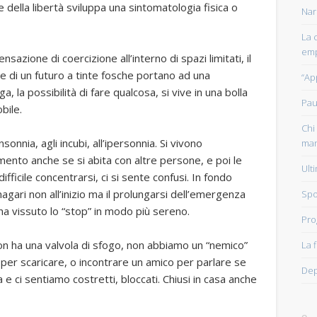
e della libertà sviluppa una sintomatologia fisica o
Nar
La 
emp
sensazione di coercizione all’interno di spazi limitati, il
ore di un futuro a tinte fosche portano ad una
“Ap
, la possibilità di fare qualcosa, si vive in una bolla
Pau
bile.
Chi 
sonnia, agli incubi, all’ipersonnia. Si vivono
man
mento anche se si abita con altre persone, e poi le
Ult
fficile concentrarsi, ci si sente confusi. In fondo
gari non all’inizio ma il prolungarsi dell’emergenza
Spo
ha vissuto lo “stop” in modo più sereno.
Pro
 non ha una valvola di sfogo, non abbiamo un “nemico”
La 
per scaricare, o incontrare un amico per parlare se
Dep
e ci sentiamo costretti, bloccati. Chiusi in casa anche