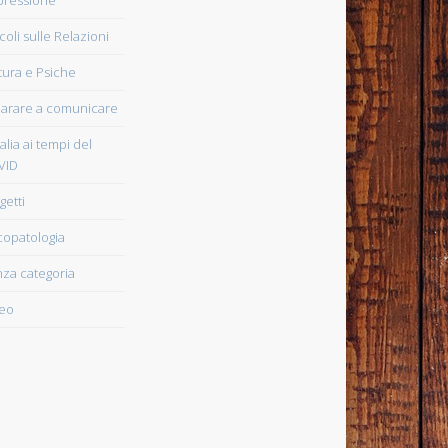
icoli sulle Relazioni
tura e Psiche
arare a comunicare
talia ai tempi del
VID
getti
copatologia
za categoria
eo