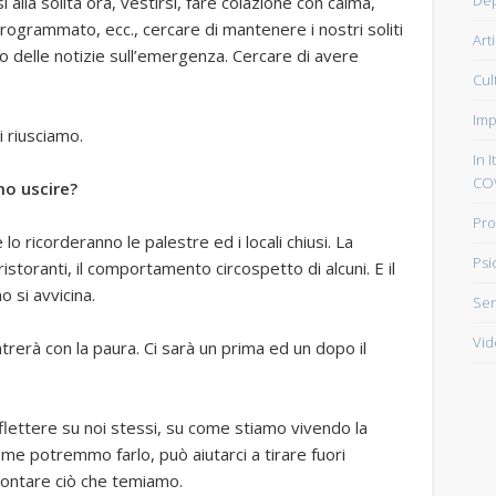
i alla solita ora, vestirsi, fare colazione con calma,
 programmato, ecc., cercare di mantenere i nostri soliti
Art
colto delle notizie sull’emergenza. Cercare di avere
Cul
Imp
i riusciamo.
In I
CO
o uscire?
Pro
o ricorderanno le palestre ed i locali chiusi. La
Psi
istoranti, il comportamento circospetto di alcuni. E il
 si avvicina.
Sen
Vid
ontrerà con la paura. Ci sarà un prima ed un dopo il
lettere su noi stessi, su come stiamo vivendo la
e potremmo farlo, può aiutarci a tirare fuori
rontare ciò che temiamo.