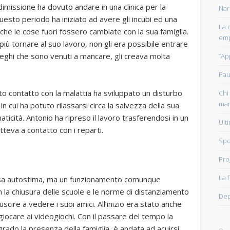
dimissione ha dovuto andare in una clinica per la
Nar
uesto periodo ha iniziato ad avere gli incubi ed una
La 
 che le cose fuori fossero cambiate con la sua famiglia.
emp
più tornare al suo lavoro, non gli era possibile entrare
lleghi che sono venuti a mancare, gli creava molta
“Ap
Pau
to contatto con la malattia ha sviluppato un disturbo
Chi 
man
cui ha potuto rilassarsi circa la salvezza della sua
aticità. Antonio ha ripreso il lavoro trasferendosi in un
Ult
tteva a contatto con i reparti.
Spo
Pro
La 
ssa autostima, ma un funzionamento comunque
n la chiusura delle scuole e le norme di distanziamento
Dep
uscire a vedere i suoi amici. All’inizio era stato anche
iocare ai videogiochi. Con il passare del tempo la
grado la presenza della famiglia, è andata ad acuirsi.