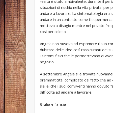
realtà è stato ambivalente, durante il peri
situazioni di rischio nella vita privata, pe
andare a lavorare. La sintomatologia era se
andare in un contesto come il supermercato 
metteva a disagio mentre nel privato fre
così pericoloso.
Angela non riusciva ad esprimere il suo con
dubitare delle idee così rassicuranti del s
i sintomi fisici che le permettevano di av
negozio.
A settembre Angela si è trovata nuovamente i
drammaticità, complicato dal fatto che ad 
sia lei che i suoi conviventi hanno dovut
difficoltà ad andare a lavorare.
Giulia e l’ansia