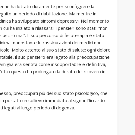
enne ha lottato duramente per sconfiggere la
eguito un periodo di riabilitazione. Ma mentre in
clinica ha sviluppato sintomi depressivi. Nel momento
cui ha iniziato a rilassarsi. i pensieri sono stati: “non
e uscirò mai”. Il suo percorso di fisioterapia è stato
minima, nonostante le rassicurazioni dei medici non
icolo. Molto attento al suo stato di salute: ogni dolore
ntabile, il suo pensiero era legato alla preoccupazione
amiglia era sentita come insopportabile e definitiva,
utto questo ha prolungato la durata del ricovero in
esso, preoccupati più del suo stato psicologico, che
non ha portato un sollievo immediato al signor Riccardo
ti legati al lungo periodo di degenza.