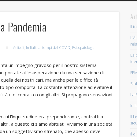
Ar
lla Pandemia
Il 
L’AI
rel
Articoli
,
In Italia ai tempi del COVID
,
Psicopatologia
La 
ide
enta un impegno gravoso per il nostro sistema
no portate all’esasperazione da una sensazione di
FEM
quella dei nostri cari, ma anche per le difficoltà
Sta
to tipo comporta. La costante attenzione ad evitare il
lità e di contatto con gli altri. Si propagano sensazioni
La 
In 
n cui l’inquietudine era preponderante, contratti a
Il 
sicu
altri, a questo ci siamo abituati. Viviamo in una società
 da un soggettivismo sfrenato, che adesso deve
Il 