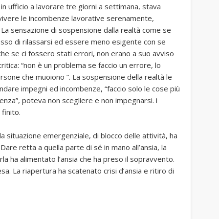
 ufficio a lavorare tre giorni a settimana, stava
l vivere le incombenze lavorative serenamente,
. La sensazione di sospensione dalla realtà come se
messo di rilassarsi ed essere meno esigente con se
he se ci fossero stati errori, non erano a suo avviso
 critica: “non è un problema se faccio un errore, lo
rsone che muoiono ”. La sospensione della realtà le
andare impegni ed incombenze, “faccio solo le cose più
genza”, poteva non scegliere e non impegnarsi. i
finito.
 situazione emergenziale, di blocco delle attività, ha
Dare retta a quella parte di sé in mano all’ansia, la
rla ha alimentato l’ansia che ha preso il sopravvento.
esa. La riapertura ha scatenato crisi d’ansia e ritiro di