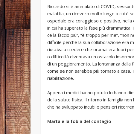
Riccardo si è ammalato di COVID, sessant
malattia, un ricovero molto lungo a cui è s
ospedale era coraggioso e positivo, nella 
in cui ha superato la fase più drammatica, in 
ce la faccio più”, “è troppo per me”, “non n
difficile perché la sua collaborazione era 
riusciva a credere che oramai era fuori per
o difficoltà diventava un ostacolo insormo
di un peggioramento. La lontananza dalla f
come se non sarebbe più tornato a casa. T
riabilitazione.
Appena i medici hanno potuto lo hanno dim
della salute fisica. Il ritorno in famiglia 
che ha sviluppato incubi e pensieri ricorren
Marta e la fobia del contagio