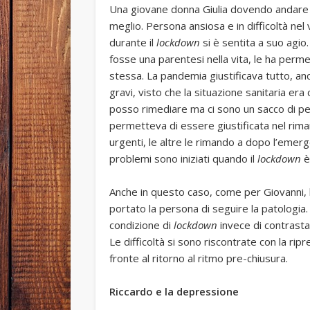
Una giovane donna Giulia dovendo andare in
meglio. Persona ansiosa e in difficoltà ne
durante il
lockdown
si è sentita a suo agio
fosse una parentesi nella vita, le ha per
stessa. La pandemia giustificava tutto, anc
gravi, visto che la situazione sanitaria era
posso rimediare ma ci sono un sacco di pe
permetteva di essere giustificata nel rim
urgenti, le altre le rimando a dopo l’emer
problemi sono iniziati quando il
lockdown
è 
Anche in questo caso, come per Giovanni, la
portato la persona di seguire la patologia. 
condizione di
lockdown
invece di contrasta
Le difficoltà si sono riscontrate con la ripr
fronte al ritorno al ritmo pre-chiusura.
Riccardo e la depressione