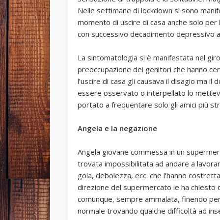
Nelle settimane di lockdown si sono manife
momento di uscire di casa anche solo per b
con successivo decadimento depressivo a s
La sintomatologia si è manifestata nel gir
preoccupazione dei genitori che hanno cerc
l’uscire di casa gli causava il disagio ma il
essere osservato o interpellato lo metteva
portato a frequentare solo gli amici più stre
Angela e la negazione
Angela giovane commessa in un supermerc
trovata impossibilitata ad andare a lavorar
gola, debolezza, ecc. che l’hanno costretta
direzione del supermercato le ha chiesto d
comunque, sempre ammalata, finendo per e
normale trovando qualche difficoltà ad ins