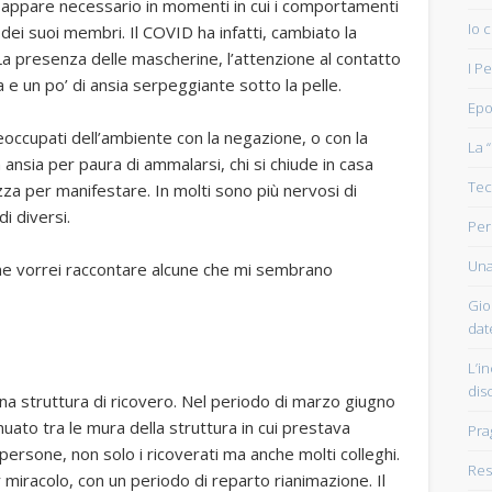
à appare necessario in momenti in cui i comportamenti
Io 
 dei suoi membri. Il COVID ha infatti, cambiato la
 La presenza delle mascherine, l’attenzione al contatto
I P
 e un po’ di ansia serpeggiante sotto la pelle.
Epo
reoccupati dell’ambiente con la negazione, o con la
La 
 ansia per paura di ammalarsi, chi si chiude in casa
Tec
za per manifestare. In molti sono più nervosi di
i diversi.
Per
Una
o ne vorrei raccontare alcune che mi sembrano
Gio
dat
L’in
dis
na struttura di ricovero. Nel periodo di marzo giugno
nuato tra le mura della struttura in cui prestava
Pra
persone, non solo i ricoverati ma anche molti colleghi.
Resi
 miracolo, con un periodo di reparto rianimazione. Il