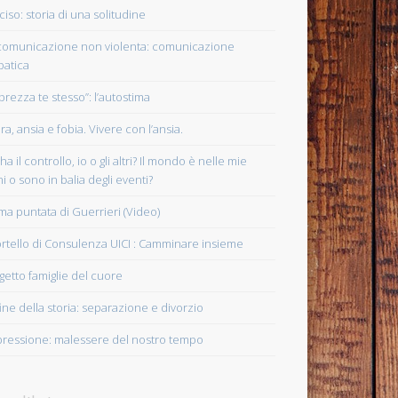
ciso: storia di una solitudine
comunicazione non violenta: comunicazione
atica
prezza te stesso”: l’autostima
ra, ansia e fobia. Vivere con l’ansia.
ha il controllo, io o gli altri? Il mondo è nelle mie
i o sono in balia degli eventi?
ima puntata di Guerrieri (Video)
rtello di Consulenza UICI : Camminare insieme
getto famiglie del cuore
fine della storia: separazione e divorzio
ressione: malessere del nostro tempo