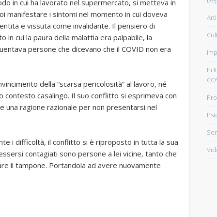
odo in cui ha lavorato nel supermercato, si metteva in
r poi manifestare i sintomi nel momento in cui doveva
Art
ntita e vissuta come invalidante. Il pensiero di
Cul
in cui la paura della malattia era palpabile, la
quentava persone che dicevano che il COVID non era
Imp
In I
CO
vincimento della “scarsa pericolosità” al lavoro, né
uo contesto casalingo. Il suo conflitto si esprimeva con
Pro
ere una ragione razionale per non presentarsi nel
Psi
Sen
 difficoltà, il conflitto si è riproposto in tutta la sua
Vid
essersi contagiati sono persone a lei vicine, tanto che
o fare il tampone. Portandola ad avere nuovamente