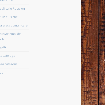
icoli sulle Relazioni
tura e Psiche
arare a comunicare
talia ai tempi del
VID
getti
copatologia
za categoria
eo