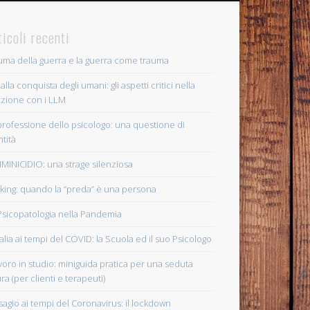
ticoli recenti
truma della guerra e la guerra come trauma
 alla conquista degli umani: gli aspetti critici nella
azione con i LLM
professione dello psicologo: una questione di
ntità
MINICIDIO: una strage silenziosa
lking: quando la “preda” è una persona
Psicopatologia nella Pandemia
Italia ai tempi del COVID: la Scuola ed il suo Psicologo
lavoro in studio: miniguida pratica per una seduta
ra (per clienti e terapeuti)
disagio ai tempi del Coronavirus: il lockdown