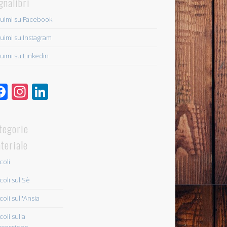
gnalibri
uimi su Facebook
uimi su Instagram
uimi su Linkedin
Facebook
Instagram
LinkedIn
tegorie
teriale
coli
coli sul Sè
coli sull'Ansia
coli sulla
ressione