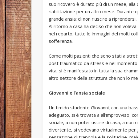
suo ricovero è durato più di un mese, alla 
riabilitazione per un altro mese. Durante q
grande ansia: di non riuscire a riprendersi,
Al ritorno a casa ha deciso che non voleva 
nel reparto, tutte le immagini dei molti co
sofferenza.
Come molti pazienti che sono stati a stret
post traumatico da stress e nel momento in 
vita, si è manifestato in tutta la sua dramm
altro settore della struttura che non lo me
Giovanni e l’ansia sociale
Un timido studente Giovanni, con una ba
adeguato, si è trovata a all’improvviso, co
sociale, a non poter uscire di casa, a non ri
divertente, si vedevano virtualmente per g
sensazione di trappola e la solitudine, mal