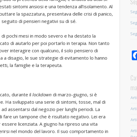
Se
stati sintomi ansiosi e una tendenza all’isolamento. Al
Seg
uttare la spazzatura, presentava delle crisi di panico,
eguito di pensieri negativi su di sé.
Seg
Seg
o di pochi mesi in modo severo e ha destato la
ato di aiutarlo per poi portarlo in terapia. Non tanto
 dover interagire con qualcuno, il solo pensiero di
 a disagio, le sue strategie di evitamento lo hanno
tti, la famiglie e la terapeuta.
Ca
ma
ato, durante il
lockdown
di marzo-giugno, si è
Arti
e. Ha sviluppato una serie di sintomi, tosse, mal di
Arti
 ad assentarsi dal negozio per lunghi periodi. La
i fare un tampone che è risultato negativo. Lei era
Arti
ssere licenziata. A giugno ha ripreso una vita
Arti
erirsi nel mondo del lavoro. Il suo comportamento in
Dep