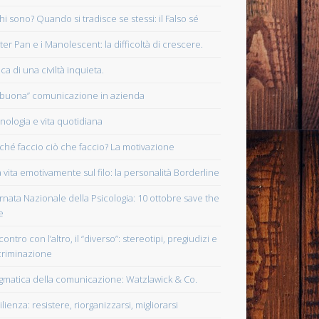
chi sono? Quando si tradisce se stessi: il Falso sé
eter Pan e i Manolescent: la difficoltà di crescere.
ca di una civiltà inquieta.
“buona” comunicazione in azienda
nologia e vita quotidiana
ché faccio ciò che faccio? La motivazione
 vita emotivamente sul filo: la personalità Borderline
rnata Nazionale della Psicologia: 10 ottobre save the
e
contro con l’altro, il “diverso”: stereotipi, pregiudizi e
criminazione
gmatica della comunicazione: Watzlawick & Co.
lienza: resistere, riorganizzarsi, migliorarsi