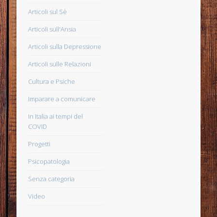
Articoli sul Sè
Articoli sull'Ansia
Articoli sulla Depressione
Articoli sulle Relazioni
Cultura e Psiche
Imparare a comunicare
In Italia ai tempi del
COVID
Progetti
Psicopatologia
Senza categoria
Video