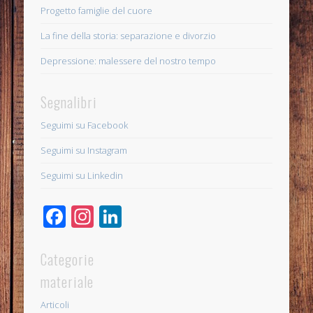
Progetto famiglie del cuore
La fine della storia: separazione e divorzio
Depressione: malessere del nostro tempo
Segnalibri
Seguimi su Facebook
Seguimi su Instagram
Seguimi su Linkedin
Facebook
Instagram
LinkedIn
Categorie
materiale
Articoli