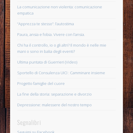
La comunicazione non violenta: comunicazione
empatica
“Apprezza te stesso”: l’autostima
Paura, ansia e fobia. Vivere con l’ansia.
Chi ha il controllo, io o gli altri? Il mondo è nelle mie
mani o sono in balia degli eventi?
Ultima puntata di Guerrieri (Video)
Sportello di Consulenza UICI : Camminare insieme
Progetto famiglie del cuore
La fine della storia: separazione e divorzio
Depressione: malessere del nostro tempo
Segnalibri
Seguimi su Facebook