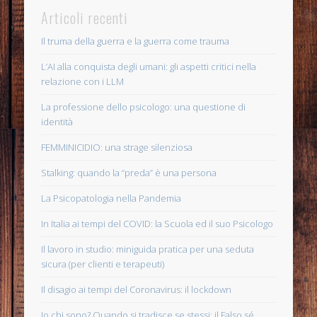
Articoli recenti
Il truma della guerra e la guerra come trauma
L’AI alla conquista degli umani: gli aspetti critici nella
relazione con i LLM
La professione dello psicologo: una questione di
identità
FEMMINICIDIO: una strage silenziosa
Stalking: quando la “preda” è una persona
La Psicopatologia nella Pandemia
In Italia ai tempi del COVID: la Scuola ed il suo Psicologo
Il lavoro in studio: miniguida pratica per una seduta
sicura (per clienti e terapeuti)
Il disagio ai tempi del Coronavirus: il lockdown
Io chi sono? Quando si tradisce se stessi: il Falso sé