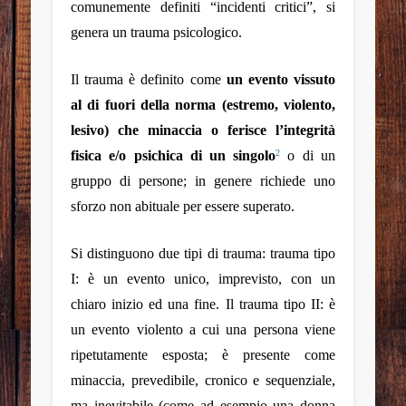
comunemente definiti “incidenti critici”, si
genera un trauma psicologico.
Il
trauma
è definito come
un evento vissuto
al di fuori della norma (estremo, violento,
lesivo) che minaccia o ferisce l’integrità
fisica e/o psichica di un singolo
o di un
2
gruppo di persone; in genere richiede uno
sforzo non abituale per essere superato.
Si distinguono due tipi di trauma:
trauma tipo
I
: è un evento unico, imprevisto, con un
chiaro inizio ed una fine. Il
trauma tipo II
: è
un evento violento a cui una persona viene
ripetutamente esposta; è presente come
minaccia, prevedibile, cronico e sequenziale,
ma inevitabile (come ad esempio una donna