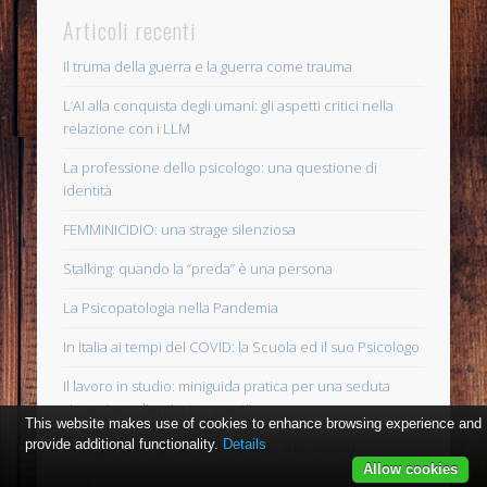
Articoli recenti
Il truma della guerra e la guerra come trauma
L’AI alla conquista degli umani: gli aspetti critici nella
relazione con i LLM
La professione dello psicologo: una questione di
identità
FEMMINICIDIO: una strage silenziosa
Stalking: quando la “preda” è una persona
La Psicopatologia nella Pandemia
In Italia ai tempi del COVID: la Scuola ed il suo Psicologo
Il lavoro in studio: miniguida pratica per una seduta
sicura (per clienti e terapeuti)
This website makes use of cookies to enhance browsing experience and
provide additional functionality.
Details
Il disagio ai tempi del Coronavirus: il lockdown
Allow cookies