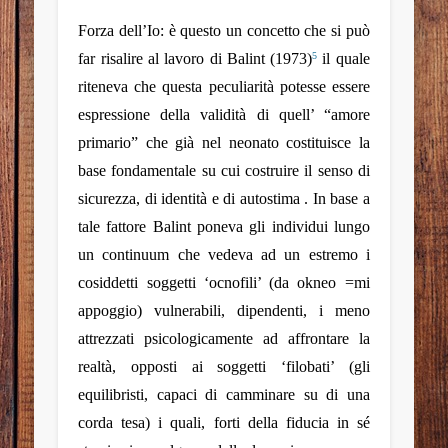
Forza dell’Io
: è questo un concetto che si può
far risalire al lavoro di Balint (1973)
il quale
5
riteneva che questa peculiarità potesse essere
espressione della validità di quell’ “amore
primario” che già nel neonato costituisce la
base fondamentale su cui costruire il senso di
sicurezza, di identità e di autostima . In base a
tale fattore Balint poneva gli individui lungo
un continuum che vedeva ad un estremo i
cosiddetti soggetti ‘ocnofili’ (da okneo =mi
appoggio) vulnerabili, dipendenti, i meno
attrezzati psicologicamente ad affrontare la
realtà, opposti ai soggetti ‘filobati’ (gli
equilibristi, capaci di camminare su di una
corda tesa) i quali, forti della fiducia in sé