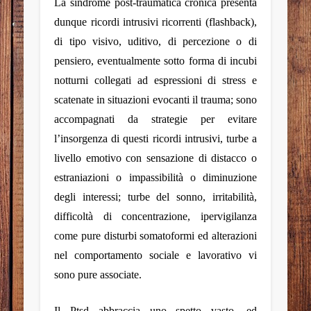
La sindrome post-traumatica cronica presenta
dunque ricordi intrusivi ricorrenti (flashback),
di tipo visivo, uditivo, di percezione o di
pensiero, eventualmente sotto forma di incubi
notturni collegati ad espressioni di stress e
scatenate in situazioni evocanti il trauma; sono
accompagnati da strategie per evitare
l’insorgenza di questi ricordi intrusivi, turbe a
livello emotivo con sensazione di distacco o
estraniazioni o impassibilità o diminuzione
degli interessi; turbe del sonno, irritabilità,
difficoltà di concentrazione, ipervigilanza
come pure disturbi somatoformi ed alterazioni
nel comportamento sociale e lavorativo vi
sono pure associate.
Il Ptsd abbraccia uno spetto vasto, ed